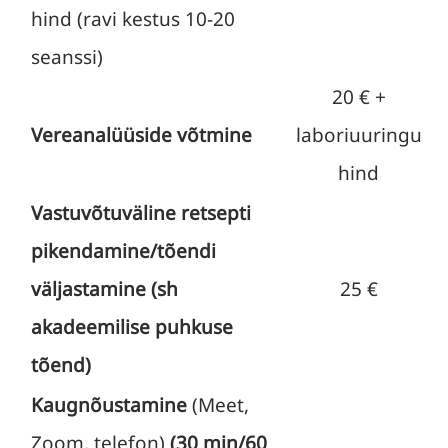
hind (ravi kestus 10-20
seanssi)
20 € +
Vereanalüüside võtmine
laboriuuringu
hind
Vastuvõtuväline retsepti
pikendamine/tõendi
väljastamine (sh
25 €
akadeemilise puhkuse
tõend)
Kaugnõustamine
(Meet,
Zoom, telefon)
(30 min/60