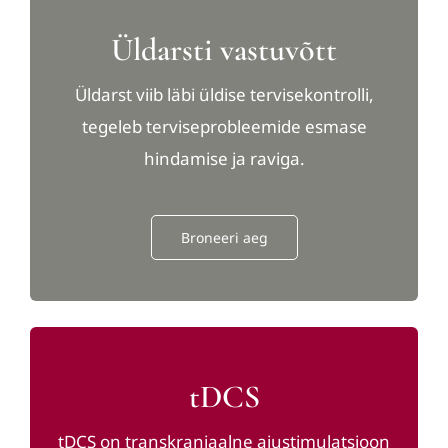
Üldarsti vastuvõtt
Üldarst viib läbi üldise tervisekontrolli,
tegeleb terviseprobleemide esmase
hindamise ja raviga.
Broneeri aeg
tDCS
tDCS on transkraniaalne ajustimulatsioon