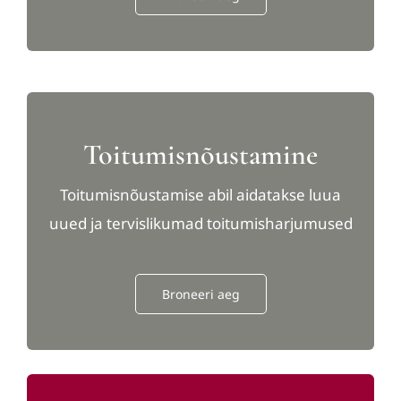
Toitumisnõustamine
Toitumisnõustamise abil aidatakse luua
uued ja tervislikumad toitumisharjumused
Broneeri aeg