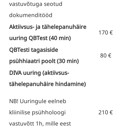
vastuvõtuga seotud
dokumenditööd
Aktiivsus- ja tähelepanuhäire
170 €
uuring QBTest (40 min)
QBTesti tagasiside
80 €
psühhiaatri poolt (30 min)
DIVA uuring (aktiivsus-
tähelepanuhäire hindamine)
NB! Uuringule eelneb
kliinilise psühholoogi
210 €
vastuvõtt 1h, mille eest