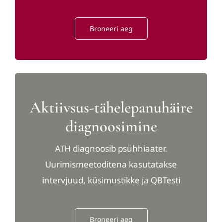
Broneeri aeg
Aktiivsus-tähelepanuhäire
diagnoosimine
ATH diagnoosib psühhiaater.
Uurimismeetoditena kasutatakse
intervjuud, küsimustikke ja QBTesti
Broneeri aeg