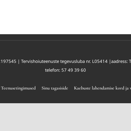
197545 | Tervishoiuteenuste tegevusluba nr. L05414 |aadress: Teg
telefon: 57 49 39 60
Teenusetingimused
Sinu tagasiside
Kaebuste lahendamise kord ja v