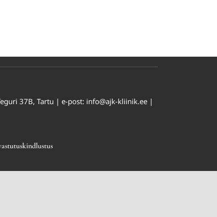
uri 37B, Tartu | e-post: info@ajk-kliinik.ee |
astutuskindlustus