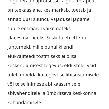
kogu teraapiaprotsessi käigus. Terapeut
on teekaaslane, kes märkab, toetab ja
annab uusi suundi. Vajadusel jagame
suure eesmärgi väikemateks
alaeesmärkideks. Siiski tuleb ette ka
juhtumeid, mille puhul kliendi
elukvaliteedi tõstmiseks ei piisa
keskendumisest tegevuseeldustele, vaid
tuleb mõelda ka tegevuse lihtsustamisele
või teise inimese abi kaasamisele,
abivahenditele ja ümbritseva keskkonna
kohandamisele.